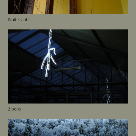
White rabbit
Zibens