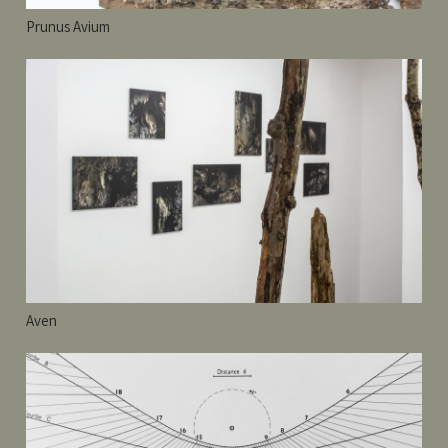
Prunus Avium
Aven