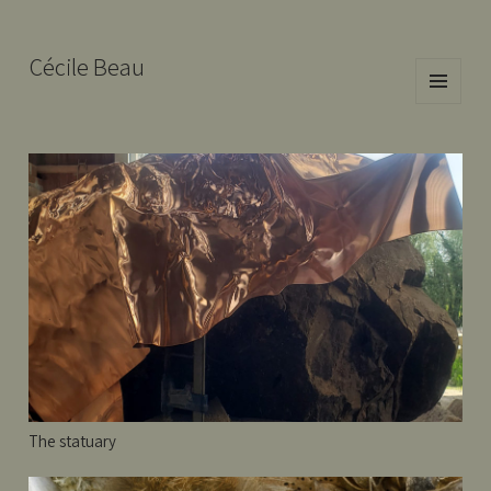
Cécile Beau
MENU
AND
WIDGETS
The statuary